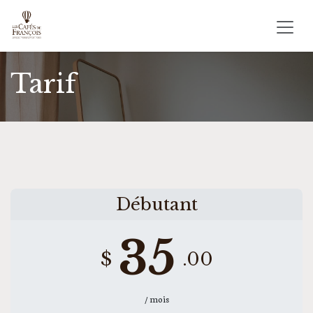
Se rendre au contenu
Tarif
Débutant
35
$
.00
/ mois